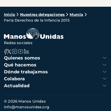
Ruta
Inicio
Nuestras delegaciones
Murcia
Feria Derechos de la Infancia 2015
de
navegación
Redes sociales
Navegación
Quienes somos
principal
Qué hacemos
Dónde trabajamos
Colabora
Actualidad
Información
© 2026 Manos Unidas
de
info@manosunidas.org
contacto