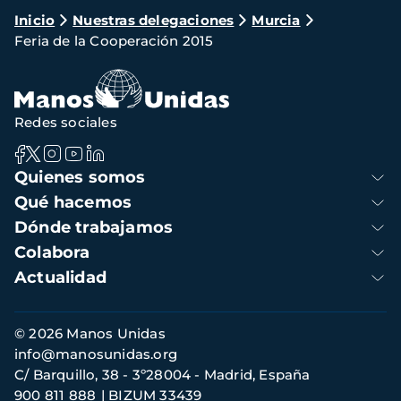
Ruta
Inicio
Nuestras delegaciones
Murcia
Feria de la Cooperación 2015
de
navegación
Redes sociales
Navegación
Quienes somos
principal
Qué hacemos
Dónde trabajamos
Colabora
Actualidad
Información
© 2026 Manos Unidas
de
info@manosunidas.org
contacto
C/ Barquillo, 38 - 3º28004 - Madrid, España
900 811 888
BIZUM 33439