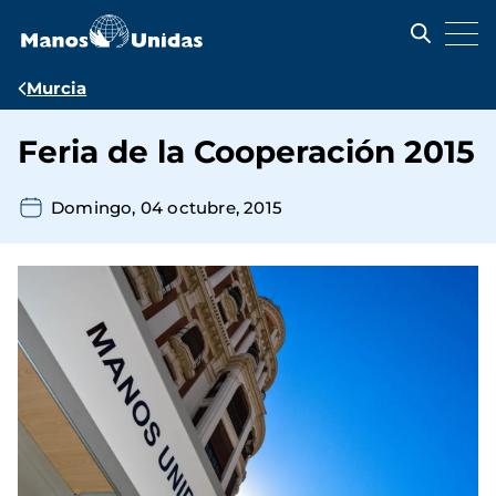
Pasar
al
contenido
principal
Ruta
Murcia
de
Feria de la Cooperación 2015
navegación
Domingo, 04 octubre, 2015