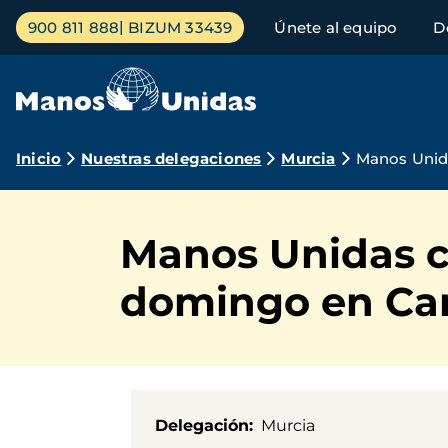
Pasar
Menú
900 811 888
BIZUM 33439
Únete al equipo
D
al
principal
contenido
principal
Ruta
Inicio
Nuestras delegaciones
Murcia
Manos Unida
de
navegación
Manos Unidas ce
domingo en Ca
Delegación
Murcia