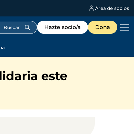
Área de socios
M
d
c
Menú
Hazte socio/a
Dona
d
de
us
destacados
cabecera
ena
idaria este