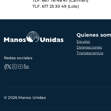
TLF. 667 76 48 47 (Carmen)
TLF. 617 25 30 49 (Lola)
Navegación
Quienes so
principal
Equipo
Delegaciones
Transparencia
Redes sociales
Información
© 2026 Manos Unidas
de
contacto