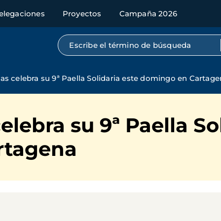
elegaciones
Proyectos
Campaña 2026
Búsqueda por texto completo
s celebra su 9ª Paella Solidaria este domingo en Cartag
lebra su 9ª Paella Sol
rtagena