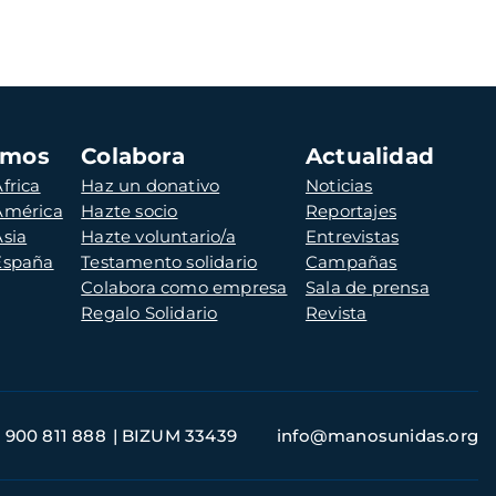
amos
Colabora
Actualidad
frica
Haz un donativo
Noticias
 América
Hazte socio
Reportajes
Asia
Hazte voluntario/a
Entrevistas
 España
Testamento solidario
Campañas
Colabora como empresa
Sala de prensa
Regalo Solidario
Revista
900 811 888
BIZUM 33439
info@manosunidas.org