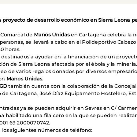
n proyecto de desarrollo económico en Sierra Leona pa
o Comarcal de
Manos Unidas
en Cartagena celebra la no
 personas, se llevará a cabo en el Polideportivo Cabez
30 horas.
án destinados a ayudar en la financiación de un proye
ón de Sierra Leona afectada por el ébola y la minería
sorteo de varios regalos donados por diversos empresar
con
Manos Unidas
.
GD
también cuenta con la colaboración de la Concejal
 de Cartagena, José Díaz Equipamento Hostelero, Est
 entradas ya se pueden adquirir en Sevres en C/ Carmen
e ha habilitado una fila cero en la que se pueden real
01 69 2000070742.
 los siguientes números de teléfono: