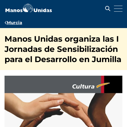
Pasar
al
contenido
principal
Ruta
Murcia
de
Manos Unidas organiza las I
navegación
Jornadas de Sensibilización
para el Desarrollo en Jumilla