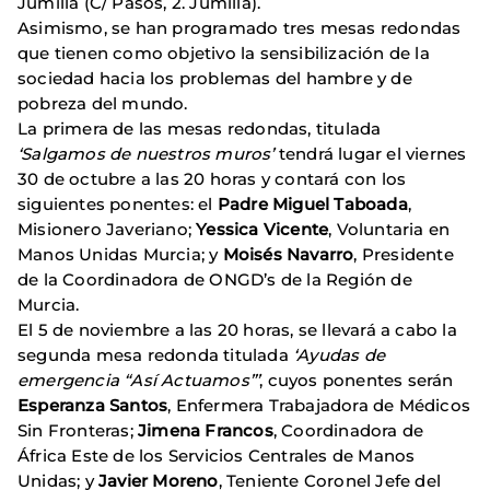
Jumilla (C/ Pasos, 2. Jumilla).
Asimismo, se han programado tres mesas redondas
que tienen como objetivo la sensibilización de la
sociedad hacia los problemas del hambre y de
pobreza del mundo.
La primera de las mesas redondas, titulada
‘Salgamos de nuestros muros’
tendrá lugar el viernes
30 de octubre a las 20 horas y contará con los
siguientes ponentes: el
Padre Miguel Taboada
,
Misionero Javeriano;
Yessica Vicente
, Voluntaria en
Manos Unidas Murcia; y
Moisés Navarro
, Presidente
de la Coordinadora de ONGD’s de la Región de
Murcia.
El 5 de noviembre a las 20 horas, se llevará a cabo la
segunda mesa redonda titulada
‘Ayudas de
emergencia “Así Actuamos”’
, cuyos ponentes serán
Esperanza Santos
, Enfermera Trabajadora de Médicos
Sin Fronteras;
Jimena Francos
, Coordinadora de
África Este de los Servicios Centrales de Manos
Unidas; y
Javier Moreno
, Teniente Coronel Jefe del