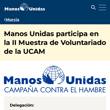
Pasar
al
contenido
principal
Ruta
Murcia
de
Manos Unidas participa en
navegación
la II Muestra de Voluntariado
de la UCAM
Delegación