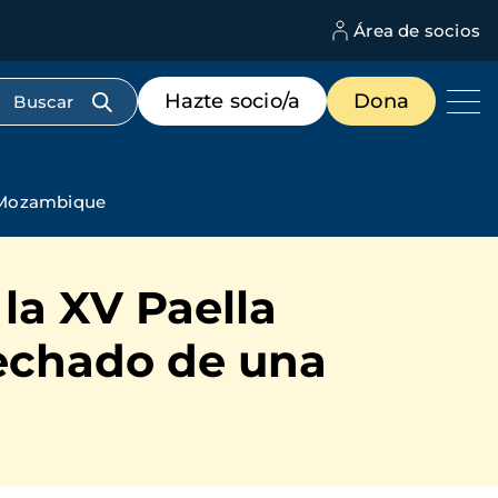
Área de socios
M
d
c
Menú
Hazte socio/a
Dona
d
de
us
destacados
cabecera
e Mozambique
la XV Paella
 techado de una