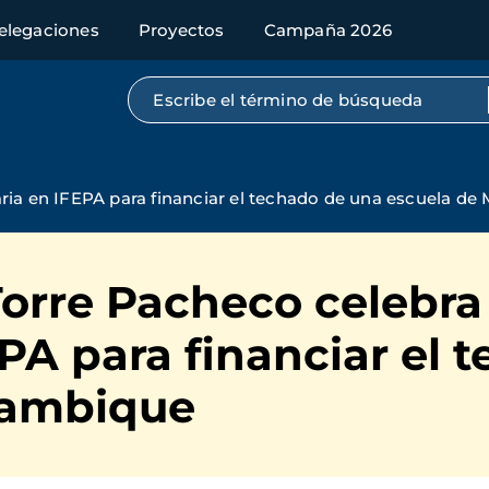
elegaciones
Proyectos
Campaña 2026
Búsqueda por texto completo
aria en IFEPA para financiar el techado de una escuela d
rre Pacheco celebra 
EPA para financiar el
zambique