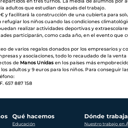
repartidos en tres turnos. La media de alumnos por au
a adultos que estudian después del trabajo.
€ y facilitará la construcción de una cubierta para sol
refugiar los niños cuando las condiciones climatológic
uedan realizar actividades deportivas y extraescolare
dades participarán, como cada año, en el evento que c
orteo de varios regalos donados por los empresarios y 
presas y asociaciones, todo lo recaudado de la venta 
yectos de
Manos Unidas
en los países más empobrecido
 los adultos y 9 euros para los niños. Para conseguir l
léfono:
LF. 657 887 158
mos
Qué hacemos
Dónde trabaj
Educación
Nuestro trabajo en Á