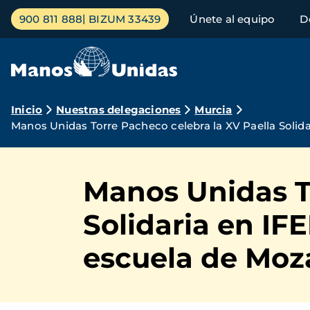
Pasar
Menú
900 811 888
BIZUM 33439
Únete al equipo
D
al
principal
contenido
principal
Ruta
Inicio
Nuestras delegaciones
Murcia
Manos Unidas Torre Pacheco celebra la XV Paella Solid
de
navegación
Manos Unidas To
Solidaria en IF
escuela de Mo