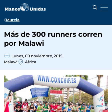
Pasar
al
contenido
principal
Ruta
Murcia
de
Más de 300 runners corren
navegación
por Malawi
Lunes, 09 noviembre, 2015
Malawi
África