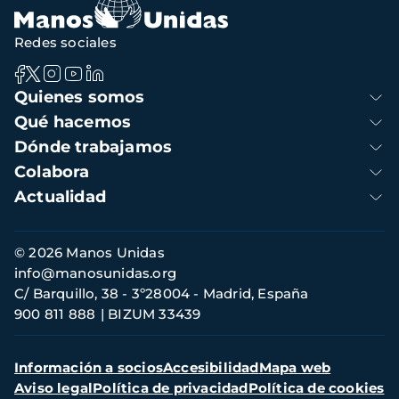
Redes sociales
Navegación
Quienes somos
principal
Qué hacemos
Dónde trabajamos
Colabora
Actualidad
Información
© 2026 Manos Unidas
de
info@manosunidas.org
contacto
C/ Barquillo, 38 - 3º28004 - Madrid, España
900 811 888
BIZUM 33439
Menú
Información a socios
Accesibilidad
Mapa web
secundario
Aviso legal
Política de privacidad
Política de cookies