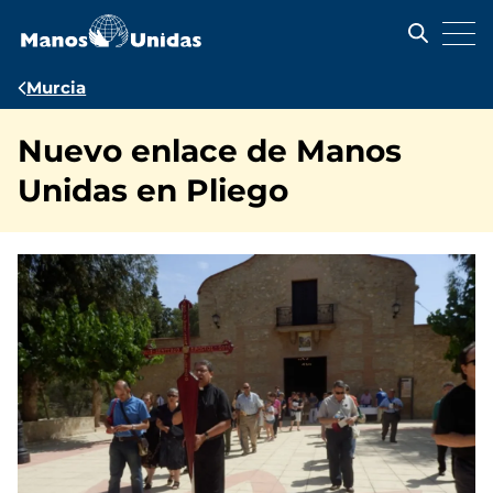
Pasar
al
contenido
principal
Ruta
Murcia
de
Nuevo enlace de Manos
navegación
Unidas en Pliego