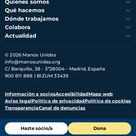
Navegación
Quienes somos
principal
Qué hacemos
Dónde trabajamos
Colabora
Actualidad
Información
© 2026 Manos Unidas
de
info@manosunidas.org
contacto
C/ Barquillo, 38 - 3º28004 - Madrid, España
900 811 888
BIZUM 33439
Menú
Información a socios
Accesibilidad
Mapa web
secundario
Aviso legal
Política de privacidad
Política de cookies
Transparencia
Canal de denuncias
Menú
Hazte socio/a
Dona
de