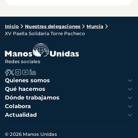
Ruta
Inicio
Nuestras delegaciones
Murcia
XV Paella Solidaria Torre Pacheco
de
navegación
Redes sociales
Navegación
Quienes somos
principal
Qué hacemos
Dónde trabajamos
Colabora
Actualidad
Información
© 2026 Manos Unidas