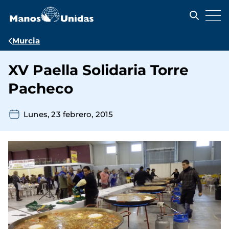
Pasar
al
contenido
principal
Ruta
Murcia
de
XV Paella Solidaria Torre
navegación
Pacheco
Lunes, 23 febrero, 2015