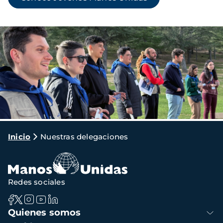
Imagen
Ruta
Inicio
Nuestras delegaciones
de
navegación
Redes sociales
Navegación
Quienes somos
principal