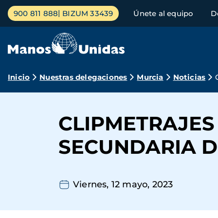
Pasar
Menú
900 811 888
BIZUM 33439
Únete al equipo
D
al
principal
contenido
principal
Ruta
Inicio
Nuestras delegaciones
Murcia
Noticias
de
navegación
CLIPMETRAJES
SECUNDARIA DE
Viernes, 12 mayo, 2023