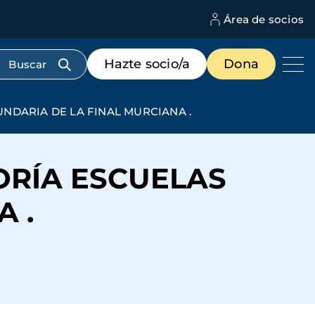
Área de socios
M
d
c
Menú
Hazte socio/a
Dona
d
de
us
destacados
cabecera
NDARIA DE LA FINAL MURCIANA .
ORÍA ESCUELAS
 .