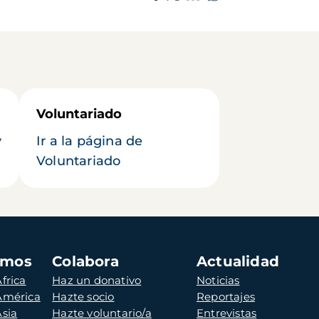
Voluntariado
y
Ir a la página de
Voluntariado
amos
Colabora
Actualidad
frica
Haz un donativo
Noticias
 América
Hazte socio
Reportajes
Asia
Hazte voluntario/a
Entrevistas