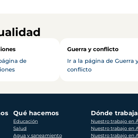
ualidad
iones
Guerra y conflicto
 página de
Ir a la página de Guerra 
iones
conflicto
mos
Qué hacemos
Dónde trabaj
Educación
Nuestro trabajo en Á
Salud
Nuestro trabajo en
Agua y saneamiento
Nuestro trabajo en 