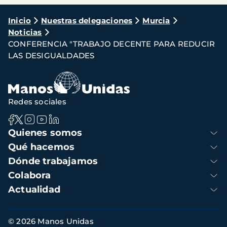
Ruta
Inicio
Nuestras delegaciones
Murcia
Noticias
de
CONFERENCIA "TRABAJO DECENTE PARA REDUCIR
navegación
LAS DESIGUALDADES
Redes sociales
Navegación
Quienes somos
principal
Qué hacemos
Dónde trabajamos
Colabora
Actualidad
Información
© 2026 Manos Unidas