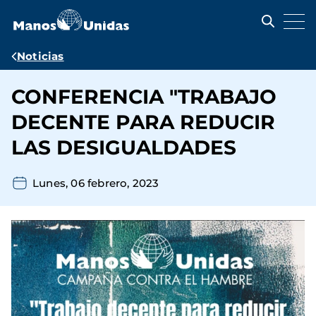
Pasar
al
contenido
principal
Ruta
Noticias
de
CONFERENCIA "TRABAJO
navegación
DECENTE PARA REDUCIR
LAS DESIGUALDADES
Lunes, 06 febrero, 2023