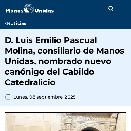
Pasar
al
contenido
principal
Ruta
Noticias
de
D. Luis Emilio Pascual
navegación
Molina, consiliario de Manos
Unidas, nombrado nuevo
canónigo del Cabildo
Catedralicio
Lunes, 08 septiembre, 2025