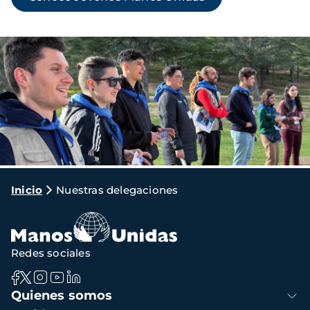
Imagen
Ruta
Inicio
Nuestras delegaciones
de
navegación
Redes sociales
Navegación
Quienes somos
principal