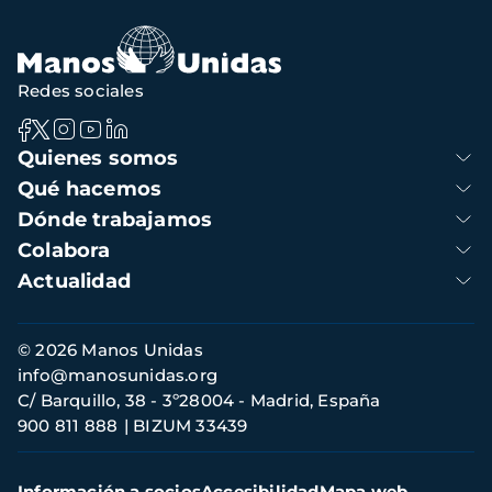
Redes sociales
Navegación
Quienes somos
principal
Qué hacemos
Dónde trabajamos
Colabora
Actualidad
Información
© 2026 Manos Unidas
de
info@manosunidas.org
contacto
C/ Barquillo, 38 - 3º28004 - Madrid, España
900 811 888
BIZUM 33439
Menú
Información a socios
Accesibilidad
Mapa web