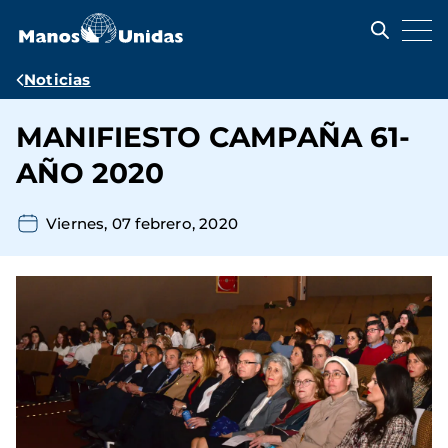
Pasar
al
contenido
principal
Ruta
Noticias
de
MANIFIESTO CAMPAÑA 61-
navegación
AÑO 2020
Viernes, 07 febrero, 2020