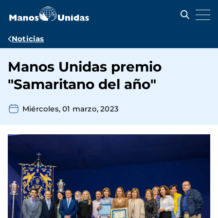
Pasar
al
contenido
principal
Ruta
Noticias
de
Manos Unidas premio
navegación
"Samaritano del año"
Miércoles, 01 marzo, 2023