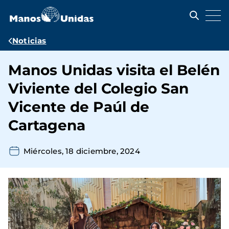
Pasar
al
contenido
principal
Ruta
Noticias
de
Manos Unidas visita el Belén
navegación
Viviente del Colegio San
Vicente de Paúl de
Cartagena
Miércoles, 18 diciembre, 2024