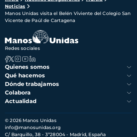
Noticias
de
Manos Unidas visita el Belén Viviente del Colegio San
navegación
Vicente de Paúl de Cartagena
Redes sociales
Navegación
Quienes somos
principal
Qué hacemos
Dónde trabajamos
Colabora
Actualidad
Información
© 2026 Manos Unidas
de
info@manosunidas.org
contacto
C/ Barquillo, 38 - 3º28004 - Madrid, España