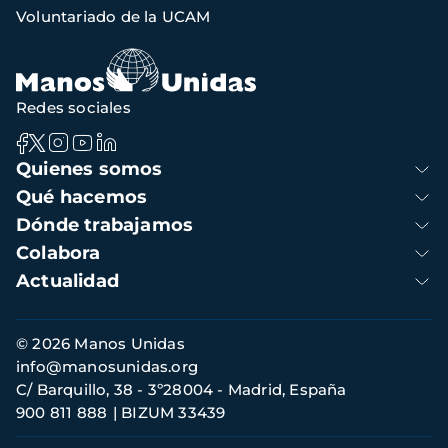
navegación
Voluntariado de la UCAM
Redes sociales
Navegación
Quienes somos
principal
Qué hacemos
Dónde trabajamos
Colabora
Actualidad
Información
© 2026 Manos Unidas
de
info@manosunidas.org
contacto
C/ Barquillo, 38 - 3º28004 - Madrid, España
900 811 888
BIZUM 33439