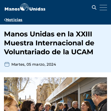
Pasar
al
contenido
principal
Ruta
Noticias
de
Manos Unidas en la XXIII
navegación
Muestra Internacional de
Voluntariado de la UCAM
Martes, 05 marzo, 2024