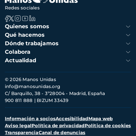
Redes sociales
Navegación
Quienes somos
principal
Qué hacemos
Dónde trabajamos
Colabora
Actualidad
Información
© 2026 Manos Unidas
de
info@manosunidas.org
contacto
C/ Barquillo, 38 - 3º28004 - Madrid, España
900 811 888
BIZUM 33439
Menú
Información a socios
Accesibilidad
Mapa web
secundario
Aviso legal
Política de privacidad
Política de cookies
Transparencia
Canal de denuncias