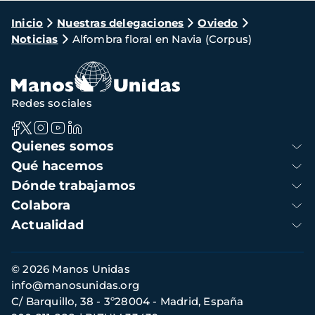
Ruta
Inicio
Nuestras delegaciones
Oviedo
Noticias
Alfombra floral en Navia (Corpus)
de
navegación
Redes sociales
Navegación
Quienes somos
principal
Qué hacemos
Dónde trabajamos
Colabora
Actualidad
Información
© 2026 Manos Unidas
de
info@manosunidas.org
contacto
C/ Barquillo, 38 - 3º28004 - Madrid, España