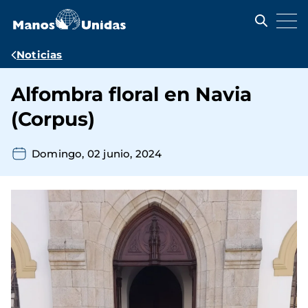
Pasar
al
contenido
principal
Ruta
Noticias
de
Alfombra floral en Navia
navegación
(Corpus)
Domingo, 02 junio, 2024