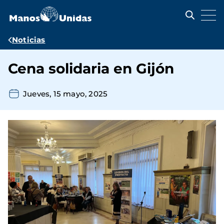
Pasar
al
contenido
principal
Ruta
Noticias
de
Cena solidaria en Gijón
navegación
Jueves, 15 mayo, 2025