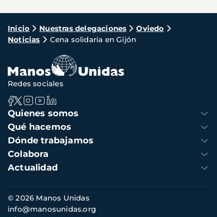
Ruta
Inicio
Nuestras delegaciones
Oviedo
Noticias
Cena solidaria en Gijón
de
navegación
Redes sociales
Navegación
Quienes somos
principal
Qué hacemos
Dónde trabajamos
Colabora
Actualidad
Información
© 2026 Manos Unidas
de
info@manosunidas.org
contacto