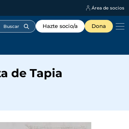
Área de socios
M
d
c
Menú
Hazte socio/a
Dona
d
de
us
destacados
cabecera
ta de Tapia