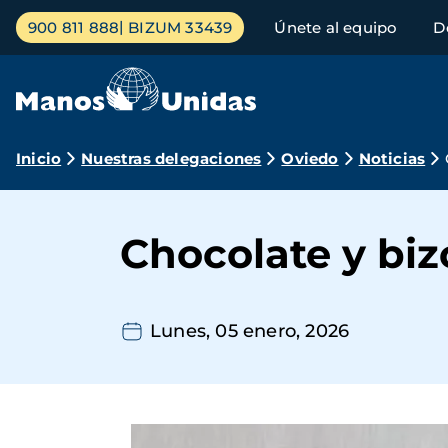
Pasar
Menú
900 811 888
BIZUM 33439
Únete al equipo
D
al
principal
contenido
principal
Ruta
Inicio
Nuestras delegaciones
Oviedo
Noticias
de
navegación
Chocolate y biz
Lunes, 05 enero, 2026