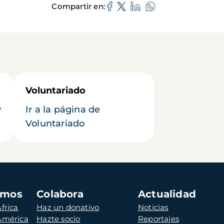
Compartir en
Voluntariado
y
Ir a la página de
Voluntariado
amos
Colabora
Actualidad
frica
Haz un donativo
Noticias
 América
Hazte socio
Reportajes