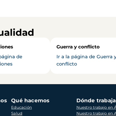
ualidad
iones
Guerra y conflicto
 página de
Ir a la página de Guerra 
iones
conflicto
mos
Qué hacemos
Dónde trabaj
Educación
Nuestro trabajo en Á
Salud
Nuestro trabajo en