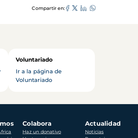
Compartir en
Voluntariado
y
Ir a la página de
Voluntariado
amos
Colabora
Actualidad
frica
Haz un donativo
Noticias