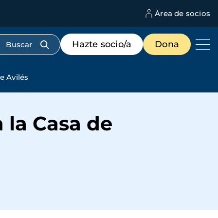
Área de socios
M
d
c
Menú
Hazte socio/a
Dona
d
de
us
destacados
cabecera
e Avilés
n la Casa de