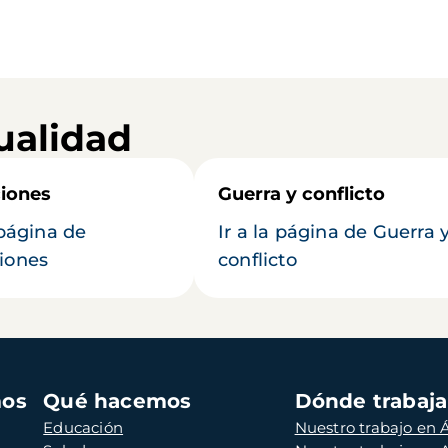
ualidad
iones
Guerra y conflicto
 página de
Ir a la página de Guerra 
iones
conflicto
mos
Qué hacemos
Dónde trabaj
Educación
Nuestro trabajo en Á