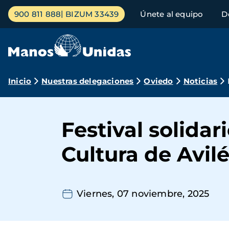
Pasar
Menú
900 811 888
BIZUM 33439
Únete al equipo
D
al
principal
contenido
principal
Ruta
Inicio
Nuestras delegaciones
Oviedo
Noticias
de
navegación
Festival solida
Cultura de Avil
Viernes, 07 noviembre, 2025