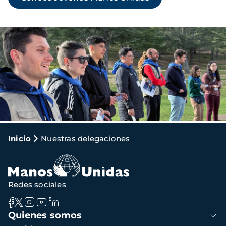
Imagen
Ruta
Inicio
Nuestras delegaciones
de
navegación
Redes sociales
Navegación
Quienes somos
principal