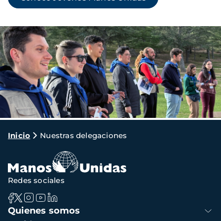
Imagen
Ruta
Inicio
Nuestras delegaciones
de
navegación
Redes sociales
Navegación
Quienes somos
principal