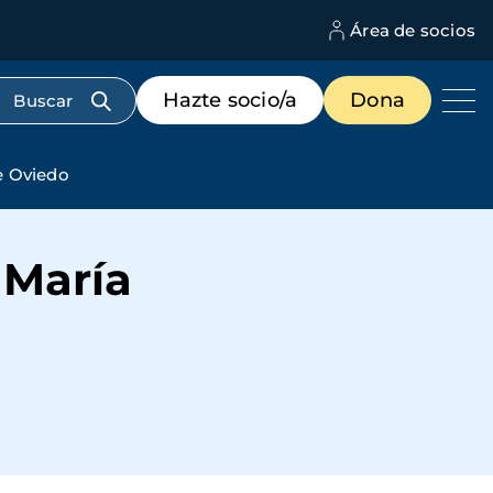
Área de socios
M
d
c
Menú
Hazte socio/a
Dona
d
de
us
destacados
cabecera
e Oviedo
 María