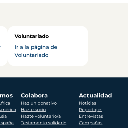
Voluntariado
y
Ir a la página de
Voluntariado
amos
Colabora
Actualidad
frica
Haz un donativo
Noticias
 América
Hazte socio
Reportajes
Asia
Hazte voluntario/a
Entrevistas
 España
Testamento solidario
Campañas