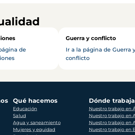
ualidad
iones
Guerra y conflicto
 página de
Ir a la página de Guerra 
iones
conflicto
mos
Qué hacemos
Dónde trabaj
Educación
Nuestro trabajo en Á
Salud
Nuestro trabajo en
Agua y saneamiento
Nuestro trabajo en 
Mujeres y equidad
Nuestro trabajo en