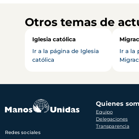
Otros temas de act
Iglesia católica
Migrac
Ir a la página de Iglesia
Ir a la
católica
Migrac
Navegación
Quienes so
principal
Equipo
Delegaciones
Transparencia
Redes sociales