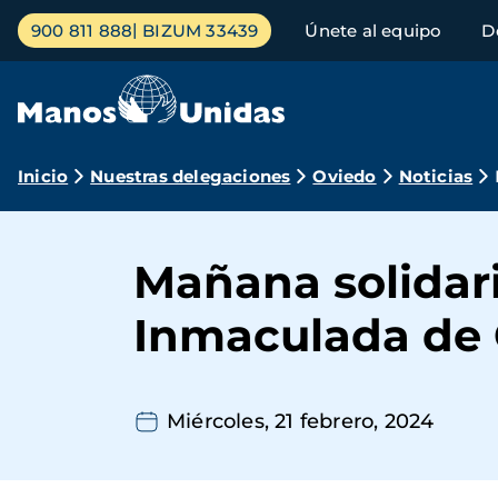
Pasar
Menú
900 811 888
BIZUM 33439
Únete al equipo
D
al
principal
contenido
principal
Ruta
Inicio
Nuestras delegaciones
Oviedo
Noticias
de
navegación
Mañana solidari
Inmaculada de
Miércoles, 21 febrero, 2024