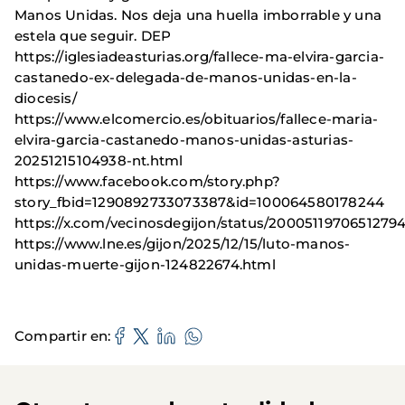
Manos Unidas. Nos deja una huella imborrable y una
estela que seguir. DEP
https://iglesiadeasturias.org/fallece-ma-elvira-garcia-
castanedo-ex-delegada-de-manos-unidas-en-la-
diocesis/
https://www.elcomercio.es/obituarios/fallece-maria-
elvira-garcia-castanedo-manos-unidas-asturias-
20251215104938-nt.html
https://www.facebook.com/story.php?
story_fbid=1290892733073387&id=100064580178244
https://x.com/vecinosdegijon/status/2000511970651279
https://www.lne.es/gijon/2025/12/15/luto-manos-
unidas-muerte-gijon-124822674.html
Compartir en