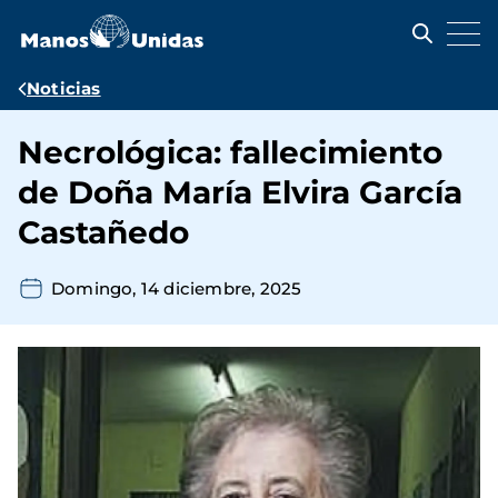
Pasar
al
contenido
principal
Ruta
Noticias
de
Necrológica: fallecimiento
navegación
de Doña María Elvira García
Castañedo
Domingo, 14 diciembre, 2025