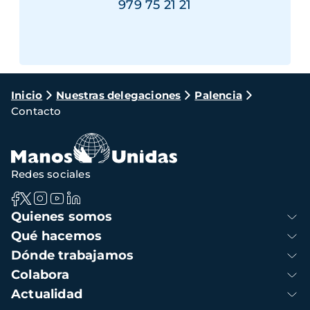
979 75 21 21
Ruta
Inicio
Nuestras delegaciones
Palencia
Contacto
de
navegación
Redes sociales
Navegación
Quienes somos
principal
Qué hacemos
Dónde trabajamos
Colabora
Actualidad