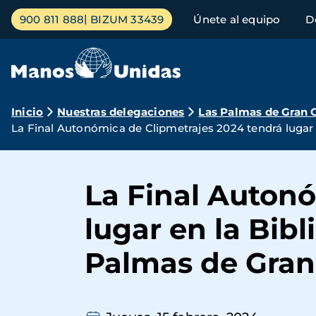
Pasar
Menú
900 811 888
BIZUM 33439
Únete al equipo
D
al
principal
contenido
principal
Ruta
Inicio
Nuestras delegaciones
Las Palmas de Gran 
La Final Autonómica de Clipmetrajes 2024 tendrá lugar 
de
navegación
La Final Auton
lugar en la Bib
Palmas de Gran