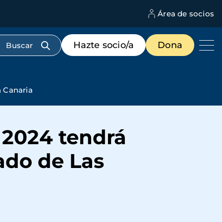
Área de socios
M
d
c
Menú
Hazte socio/a
Dona
d
de
us
destacados
cabecera
n Canaria
 2024 tendrá
tado de Las