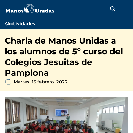
Pasar
al
contenido
principal
Ruta
Actividades
de
Charla de Manos Unidas a
navegación
los alumnos de 5º curso del
Colegios Jesuitas de
Pamplona
Martes, 15 febrero, 2022