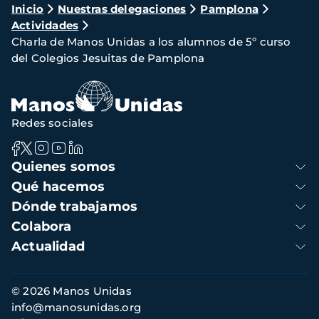
Ruta
Inicio
Nuestras delegaciones
Pamplona
Actividades
de
Charla de Manos Unidas a los alumnos de 5º curso
navegación
del Colegios Jesuitas de Pamplona
Redes sociales
Navegación
Quienes somos
principal
Qué hacemos
Dónde trabajamos
Colabora
Actualidad
Información
© 2026 Manos Unidas
de
info@manosunidas.org
contacto