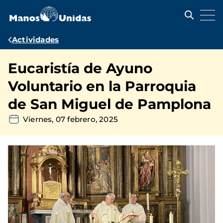
Pasar
al
contenido
principal
Ruta
Actividades
de
Eucaristía de Ayuno
navegación
Voluntario en la Parroquia
de San Miguel de Pamplona
Viernes, 07 febrero, 2025