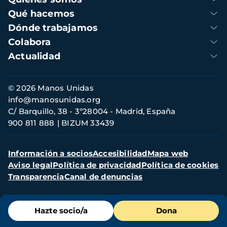
principal
Qué hacemos
Dónde trabajamos
Colabora
Actualidad
Información
© 2026 Manos Unidas
de
info@manosunidas.org
contacto
C/ Barquillo, 38 - 3º28004 - Madrid, España
900 811 888
BIZUM 33439
Menú
Información a socios
Accesibilidad
Mapa web
secundario
Aviso legal
Política de privacidad
Política de cookies
Transparencia
Canal de denuncias
Menú
Hazte socio/a
Dona
de
destacados