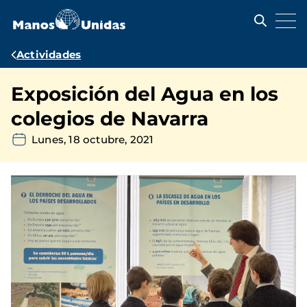
Pasar
al
contenido
principal
Ruta
Actividades
de
Exposición del Agua en los
navegación
colegios de Navarra
Lunes, 18 octubre, 2021