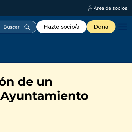
Área de socios
M
d
c
Menú
Hazte socio/a
Dona
d
de
us
destacados
cabecera
ión de un
l Ayuntamiento