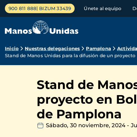
Pasar
Menú
900 811 888
BIZUM 33439
Únete al equipo
D
al
principal
contenido
principal
Ruta
Inicio
Nuestras delegaciones
Pamplona
Activid
Stand de Manos Unidas para la difusión de un proyecto
de
navegación
Stand de Manos 
proyecto en Bol
de Pamplona
Sábado, 30 noviembre, 2024
-
Ju