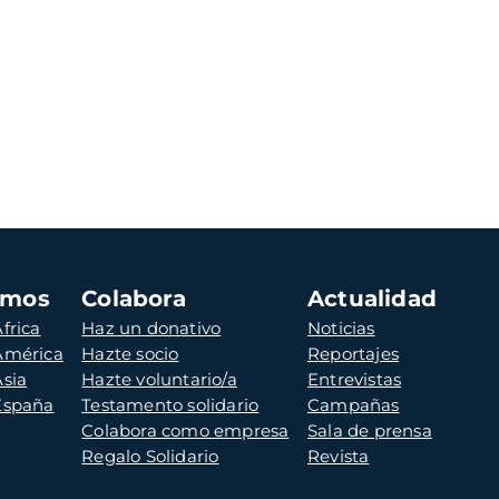
amos
Colabora
Actualidad
frica
Haz un donativo
Noticias
 América
Hazte socio
Reportajes
Asia
Hazte voluntario/a
Entrevistas
 España
Testamento solidario
Campañas
Colabora como empresa
Sala de prensa
Regalo Solidario
Revista