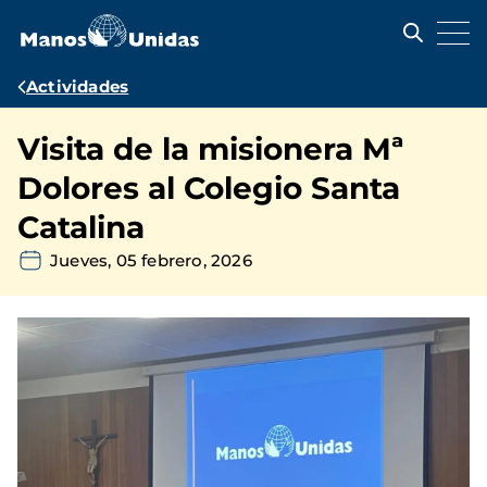
Pasar
al
contenido
principal
Ruta
Actividades
de
Visita de la misionera Mª
navegación
Dolores al Colegio Santa
Catalina
Jueves, 05 febrero, 2026