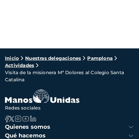
Ruta
Inicio
Nuestras delegaciones
Pamplona
Actividades
de
Visita de la misionera Mª Dolores al Colegio Santa
navegación
Catalina
Redes sociales
Navegación
Quienes somos
principal
Qué hacemos