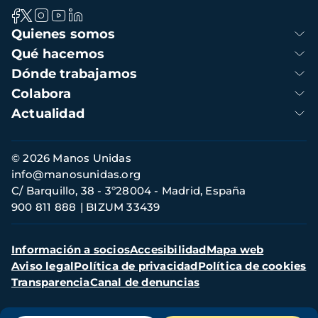
Navegación
Quienes somos
principal
Qué hacemos
Dónde trabajamos
Colabora
Actualidad
Información
© 2026 Manos Unidas
de
info@manosunidas.org
contacto
C/ Barquillo, 38 - 3º28004 - Madrid, España
900 811 888
BIZUM 33439
Menú
Información a socios
Accesibilidad
Mapa web
secundario
Aviso legal
Política de privacidad
Política de cookies
Transparencia
Canal de denuncias