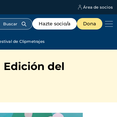
Área de socios
M
d
c
Menú
Hazte socio/a
Dona
d
de
us
destacados
cabecera
estival de Clipmetrajes
 Edición del