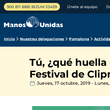
Pasar
Menú
900 811 888
BIZUM 33439
Únete al equipo
D
al
principal
contenido
principal
Ruta
Inicio
Nuestras delegaciones
Pamplona
Activid
de
navegación
Tú, ¿qué huella
Festival de Cli
Jueves, 17 octubre, 2019
-
Lunes,