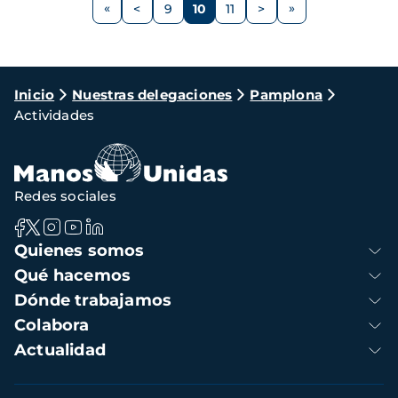
Paginación
los refugiados sirios.
<
9
10
11
>
Página
Página
Página
Página
Siguiente
anterior
página
Ruta
Inicio
Nuestras delegaciones
Pamplona
Actividades
de
navegación
Redes sociales
Navegación
Quienes somos
principal
Qué hacemos
Dónde trabajamos
Colabora
Actualidad