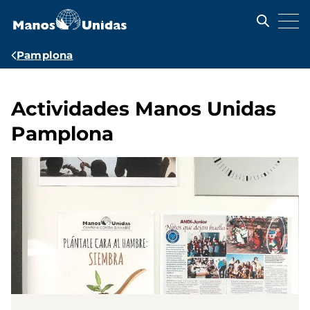
Pasar
al
contenido
principal
Ruta
Pamplona
de
navegación
Actividades Manos Unidas
Pamplona