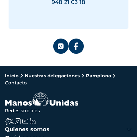
948 21 03 18
Ruta
Inicio
Nuestras delegaciones
Pamplona
Contacto
de
navegación
Redes sociales
Navegación
Quienes somos
principal