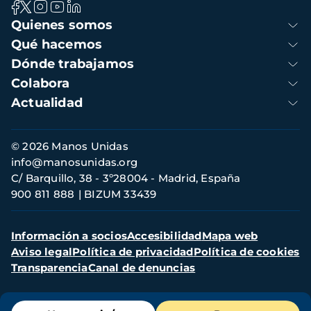
Navegación
Quienes somos
principal
Qué hacemos
Dónde trabajamos
Colabora
Actualidad
Información
© 2026 Manos Unidas
de
info@manosunidas.org
contacto
C/ Barquillo, 38 - 3º28004 - Madrid, España
900 811 888
BIZUM 33439
Menú
Información a socios
Accesibilidad
Mapa web
secundario
Aviso legal
Política de privacidad
Política de cookies
Transparencia
Canal de denuncias
Menú