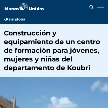
Pasar
al
contenido
principal
Ruta
Pamplona
de
Construcción y
navegación
equipamiento de un centro
de formación para jóvenes,
mujeres y niñas del
departamento de Koubri