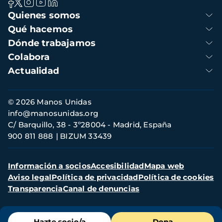
Navegación
Quienes somos
principal
Qué hacemos
Dónde trabajamos
Colabora
Actualidad
Información
© 2026 Manos Unidas
de
info@manosunidas.org
contacto
C/ Barquillo, 38 - 3º28004 - Madrid, España
900 811 888
BIZUM 33439
Menú
Información a socios
Accesibilidad
Mapa web
secundario
Aviso legal
Política de privacidad
Política de cookies
Transparencia
Canal de denuncias
Menú
Hazte socio/a
Dona