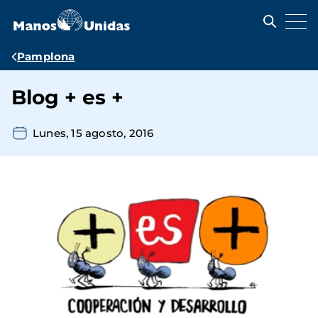
Pasar
al
contenido
principal
Ruta
Pamplona
de
Blog + es +
navegación
Lunes, 15 agosto, 2016