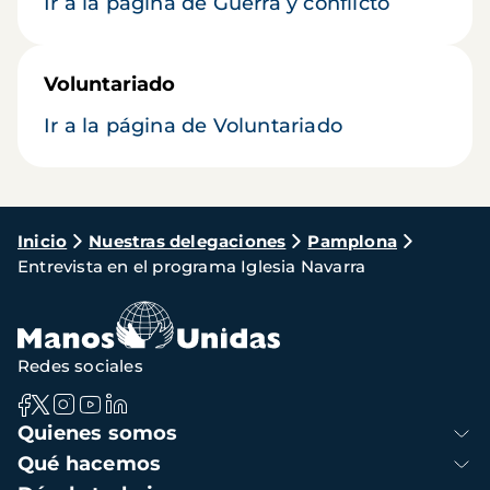
Ir a la página de Guerra y conflicto
Voluntariado
Ir a la página de Voluntariado
Ruta
Inicio
Nuestras delegaciones
Pamplona
Entrevista en el programa Iglesia Navarra
de
navegación
Redes sociales
Navegación
Quienes somos
principal
Qué hacemos