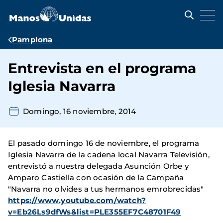
Pasar
al
contenido
principal
Ruta
Pamplona
de
Entrevista en el programa
navegación
Iglesia Navarra
Domingo, 16 noviembre, 2014
El pasado domingo 16 de noviembre, el programa
Iglesia Navarra de la cadena local Navarra Televisión,
entrevistó a nuestra delegada Asunción Orbe y
Amparo Castiella con ocasión de la Campaña
"Navarra no olvides a tus hermanos emrobrecidas"
https://www.youtube.com/watch?
v=Eb26Ls9dfWs&list=PLE355EF7C48701F49