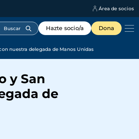
Área de socios
M
d
c
Menú
Hazte socio/a
Dona
d
de
us
destacados
cabecera
va con nuestra delegada de Manos Unidas
ro y San
legada de