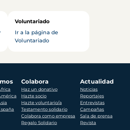
Voluntariado
y
Ir a la página de
Voluntariado
amos
Colabora
Actualidad
frica
Haz un donativo
Noticias
 América
Hazte socio
Reportajes
Asia
Hazte voluntario/a
Entrevistas
 España
Testamento solidario
Campañas
Colabora como empresa
Sala de prensa
Regalo Solidario
Revista