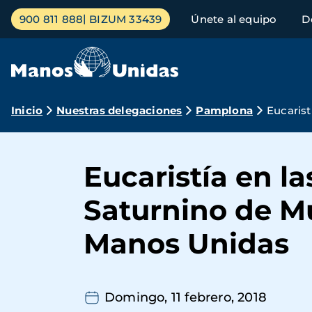
Pasar
Menú
900 811 888
BIZUM 33439
Únete al equipo
D
al
principal
contenido
principal
Ruta
Inicio
Nuestras delegaciones
Pamplona
Eucarist
de
navegación
Eucaristía en la
Saturnino de M
Manos Unidas
Domingo, 11 febrero, 2018