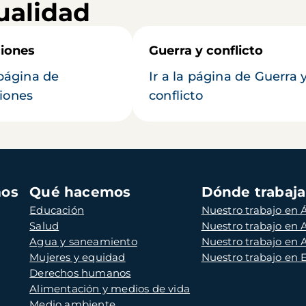
ualidad
iones
Guerra y conflicto
 página de
Ir a la página de Guerra 
iones
conflicto
mos
Qué hacemos
Dónde trabaj
Educación
Nuestro trabajo en Á
Salud
Nuestro trabajo en
Agua y saneamiento
Nuestro trabajo en 
Mujeres y equidad
Nuestro trabajo en
Derechos humanos
Alimentación y medios de vida
Medio ambiente