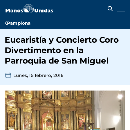
Pasar
al
contenido
principal
Ruta
Pamplona
de
Eucaristía y Concierto Coro
navegación
Divertimento en la
Parroquia de San Miguel
Lunes, 15 febrero, 2016