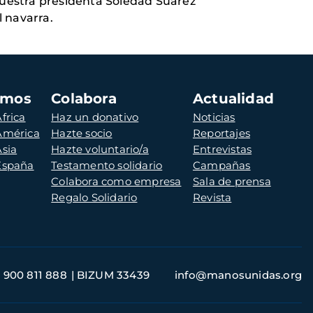
uestra presidenta Soledad Suarez
l navarra.
amos
Colabora
Actualidad
frica
Haz un donativo
Noticias
 América
Hazte socio
Reportajes
Asia
Hazte voluntario/a
Entrevistas
 España
Testamento solidario
Campañas
Colabora como empresa
Sala de prensa
Regalo Solidario
Revista
900 811 888
BIZUM 33439
info@manosunidas.org