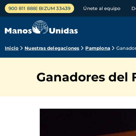
Pasar
Menú
900 811 888
BIZUM 33439
Únete al equipo
D
al
principal
contenido
principal
Ruta
Inicio
Nuestras delegaciones
Pamplona
Ganadore
de
navegación
Ganadores del F