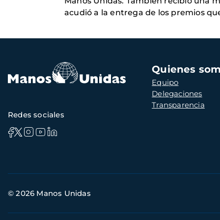
Manos Unidas. También recibió una me
acudió a la entrega de los premios que 
Navegación
Quienes so
principal
Equipo
Delegaciones
Transparencia
Redes sociales
Información
© 2026 Manos Unidas
de
contacto