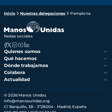
Ruta
Inicio
Nuestras delegaciones
Pamplona
de
navegación
Redes sociales
Navegación
Quienes somos
principal
Qué hacemos
Dónde trabajamos
Colabora
Actualidad
Información
© 2026 Manos Unidas
de
info@manosunidas.org
contacto
C/ Barquillo, 38 - 3º28004 - Madrid, España