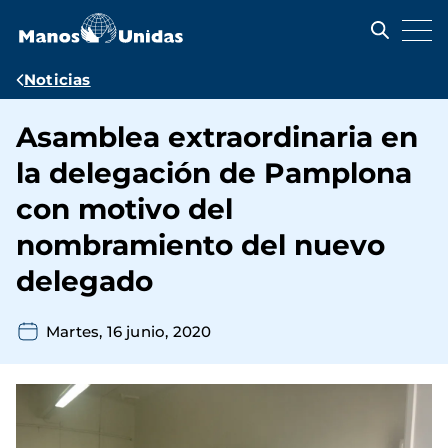
Pasar
al
contenido
principal
Ruta
Noticias
de
Asamblea extraordinaria en
navegación
la delegación de Pamplona
con motivo del
nombramiento del nuevo
delegado
Martes, 16 junio, 2020