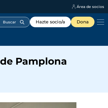
Área de socios
M
d
c
Menú
Hazte socio/a
Dona
d
de
us
destacados
cabecera
n de Pamplona