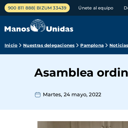
Pasar
Menú
900 811 888
BIZUM 33439
Únete al equipo
D
al
principal
contenido
principal
Ruta
Inicio
Nuestras delegaciones
Pamplona
Noticia
de
navegación
Asamblea ordin
Martes, 24 mayo, 2022