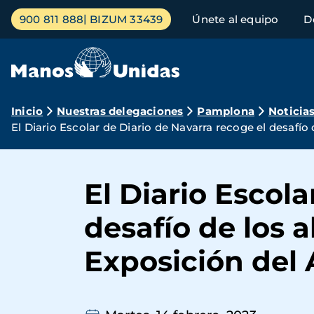
Pasar
Menú
900 811 888
BIZUM 33439
Únete al equipo
D
al
principal
contenido
principal
Ruta
Inicio
Nuestras delegaciones
Pamplona
Noticia
El Diario Escolar de Diario de Navarra recoge el desafí
de
navegación
El Diario Escola
desafío de los 
Exposición del