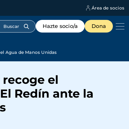
Área de socios
M
d
c
Menú
Hazte socio/a
Dona
d
de
us
destacados
cabecera
n del Agua de Manos Unidas
 recoge el
El Redín ante la
s